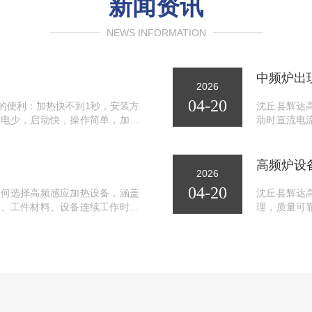
新闻资讯
NEWS INFORMATION
中频炉出
2026
04-20
的便利：加热快不到1秒，安装方
沈丘县辉达
耗电少，启动快，操作简单，加热
动时直流电
启动功率升
高频炉设
2026
04-20
如何选择高频感应加热设备，涵盖
沈丘县辉达
度、工件材料、设备连续工作时间
理，质量可
系统、佩戴