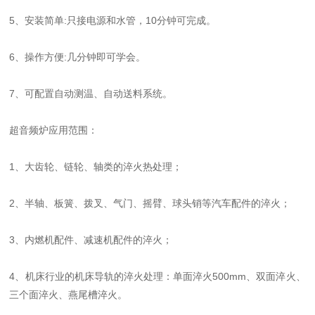
5、安装简单:只接电源和水管，10分钟可完成。
6、操作方便:几分钟即可学会。
7、可配置自动测温、自动送料系统。
超音频炉应用范围：
1、大齿轮、链轮、轴类的淬火热处理；
2、半轴、板簧、拨叉、气门、摇臂、球头销等汽车配件的淬火；
3、内燃机配件、减速机配件的淬火；
4、机床行业的机床导轨的淬火处理：单面淬火500mm、双面淬火、
三个面淬火、燕尾槽淬火。