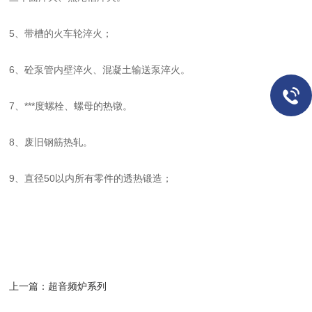
5、带槽的火车轮淬火；
6、砼泵管内壁淬火、混凝土输送泵淬火。
7、***度螺栓、螺母的热镦。
8、废旧钢筋热轧。
9、直径50以内所有零件的透热锻造；
上一篇：
超音频炉系列