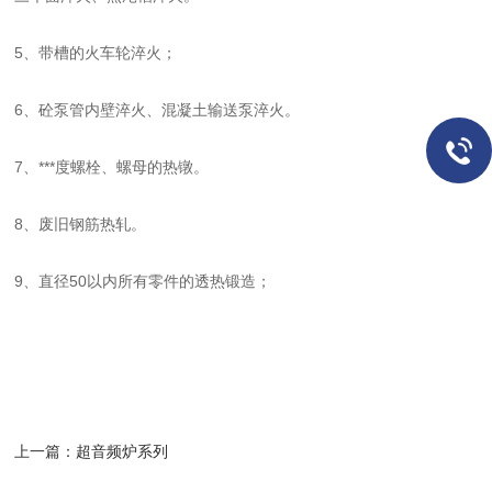
5、带槽的火车轮淬火；
6、砼泵管内壁淬火、混凝土输送泵淬火。
7、***度螺栓、螺母的热镦。
8、废旧钢筋热轧。
9、直径50以内所有零件的透热锻造；
上一篇：
超音频炉系列