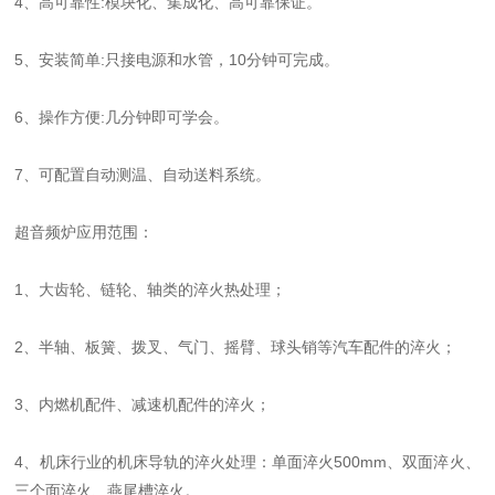
4、高可靠性:模块化、集成化、高可靠保证。
5、安装简单:只接电源和水管，10分钟可完成。
6、操作方便:几分钟即可学会。
7、可配置自动测温、自动送料系统。
超音频炉应用范围：
1、大齿轮、链轮、轴类的淬火热处理；
2、半轴、板簧、拨叉、气门、摇臂、球头销等汽车配件的淬火；
3、内燃机配件、减速机配件的淬火；
4、机床行业的机床导轨的淬火处理：单面淬火500mm、双面淬火、
三个面淬火、燕尾槽淬火。